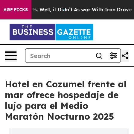
ound 40%. Well, it Didn’t
As war With Iran Drove oil 
AGP PICKS
Hotel en Cozumel frente al
mar ofrece hospedaje de
lujo para el Medio
Maratón Nocturno 2025